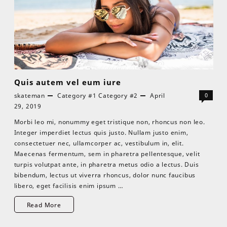
Quis autem vel eum iure
skateman
Category #1
Category #2
April
0
29, 2019
Morbi leo mi, nonummy eget tristique non, rhoncus non leo.
Integer imperdiet lectus quis justo. Nullam justo enim,
consectetuer nec, ullamcorper ac, vestibulum in, elit.
Maecenas fermentum, sem in pharetra pellentesque, velit
turpis volutpat ante, in pharetra metus odio a lectus. Duis
bibendum, lectus ut viverra rhoncus, dolor nunc faucibus
libero, eget facilisis enim ipsum …
Read More